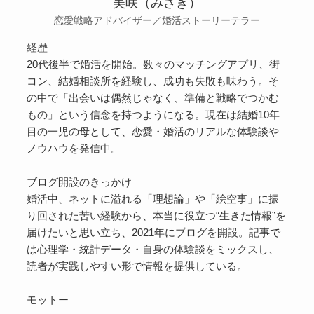
美咲（みさき）
恋愛戦略アドバイザー／婚活ストーリーテラー
経歴
20代後半で婚活を開始。数々のマッチングアプリ、街
コン、結婚相談所を経験し、成功も失敗も味わう。そ
の中で「出会いは偶然じゃなく、準備と戦略でつかむ
もの」という信念を持つようになる。現在は結婚10年
目の一児の母として、恋愛・婚活のリアルな体験談や
ノウハウを発信中。
ブログ開設のきっかけ
婚活中、ネットに溢れる「理想論」や「絵空事」に振
り回された苦い経験から、本当に役立つ“生きた情報”を
届けたいと思い立ち、2021年にブログを開設。記事で
は心理学・統計データ・自身の体験談をミックスし、
読者が実践しやすい形で情報を提供している。
モットー