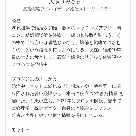
美咲（みさき）
恋愛戦略アドバイザー／婚活ストーリーテラー
経歴
20代後半で婚活を開始。数々のマッチングアプリ、街
コン、結婚相談所を経験し、成功も失敗も味わう。そ
の中で「出会いは偶然じゃなく、準備と戦略でつかむ
もの」という信念を持つようになる。現在は結婚10年
目の一児の母として、恋愛・婚活のリアルな体験談や
ノウハウを発信中。
ブログ開設のきっかけ
婚活中、ネットに溢れる「理想論」や「絵空事」に振
り回された苦い経験から、本当に役立つ“生きた情報”を
届けたいと思い立ち、2021年にブログを開設。記事で
は心理学・統計データ・自身の体験談をミックスし、
読者が実践しやすい形で情報を提供している。
モットー