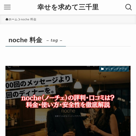
幸せを求めて三千里
ホーム
noche 料金
noche 料金
– tag –
マッチングアプリ