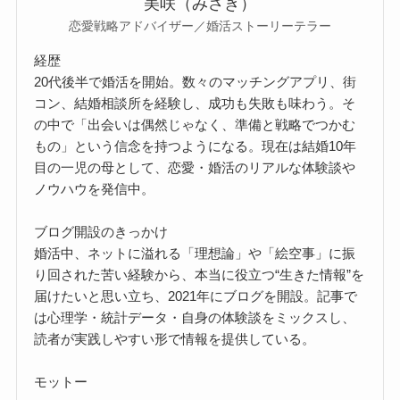
美咲（みさき）
恋愛戦略アドバイザー／婚活ストーリーテラー
経歴
20代後半で婚活を開始。数々のマッチングアプリ、街
コン、結婚相談所を経験し、成功も失敗も味わう。そ
の中で「出会いは偶然じゃなく、準備と戦略でつかむ
もの」という信念を持つようになる。現在は結婚10年
目の一児の母として、恋愛・婚活のリアルな体験談や
ノウハウを発信中。
ブログ開設のきっかけ
婚活中、ネットに溢れる「理想論」や「絵空事」に振
り回された苦い経験から、本当に役立つ“生きた情報”を
届けたいと思い立ち、2021年にブログを開設。記事で
は心理学・統計データ・自身の体験談をミックスし、
読者が実践しやすい形で情報を提供している。
モットー