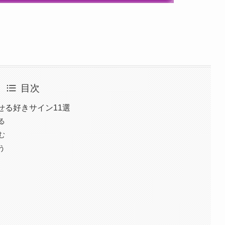
目次
せる好きサイン11選
る
む
う