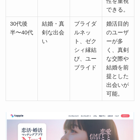
性を重視
できる。
30代後
結婚・真
ブライダ
婚活目的
半〜40代
剣な出会
ルネッ
のユーザ
い
ト、ゼク
ーが多
シィ縁結
く、真剣
び、ユー
な交際や
ブライド
結婚を前
提とした
出会いが
可能。