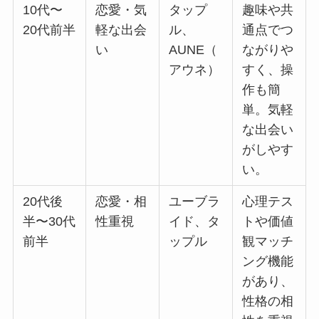
10代〜
恋愛・気
タップ
趣味や共
20代前半
軽な出会
ル、
通点でつ
い
AUNE（
ながりや
アウネ）
すく、操
作も簡
単。気軽
な出会い
がしやす
い。
20代後
恋愛・相
ユーブラ
心理テス
半〜30代
性重視
イド、タ
トや価値
前半
ップル
観マッチ
ング機能
があり、
性格の相