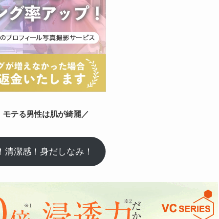
！モテる男性は肌が綺麗／
！清潔感！身だしなみ！