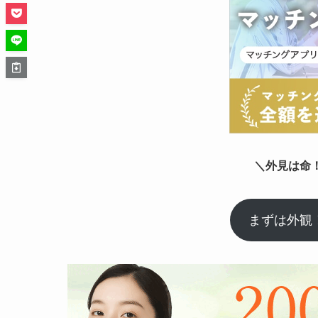
＼外見は命
まずは外観