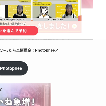
ったら全額返金！Photophee／
Photophee