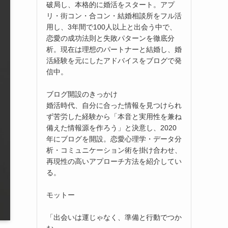
破局し、本格的に婚活をスタート。アプ
リ・街コン・合コン・結婚相談所をフル活
用し、3年間で100人以上と出会う中で、
恋愛の成功法則と失敗パターンを徹底分
析。現在は理想のパートナーと結婚し、婚
活経験を元にしたアドバイスをブログで発
信中。
ブログ開設のきっかけ
婚活時代、自分に合った情報を見つけられ
ず苦労した経験から「本音と実用性を兼ね
備えた情報源を作ろう」と決意し、2020
年にブログを開設。恋愛心理学・データ分
析・コミュニケーション術を掛け合わせ、
再現性の高いアプローチ方法を紹介してい
る。
モットー
「出会いは運じゃなく、準備と行動でつか