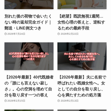
別れた後の荷物で会いたく
【絶望】既読無視1週間…
ない時の返却完全ガイド｜
女性心理の答えと、逆転す
郵送・LINE例文つき
るための最終手段
2026年7月24日
2026年2月22日
【2026年最新】40代既婚者
【2026年最新】夫に名前で
の「誰にも言えない寂し
呼ばれたい既婚女性へ。女
さ」。心の空洞を埋めて自
としての自分を取り戻し、
分を取り戻す一つの答え
心を満たすための処方箋
2026年2月15日
2026年2月13日